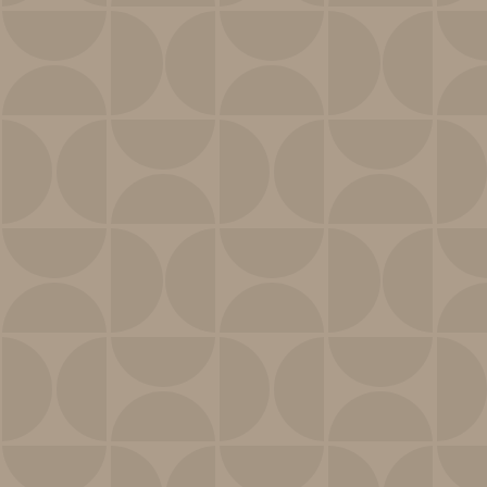
Voir nos soins
Massages
Parfois, on sent juste que le corps a besoin qu’on
l’écoute, qu’on appuie là où ça tire, sans fioritures ni
promesses irréalistes.
Voir nos massages